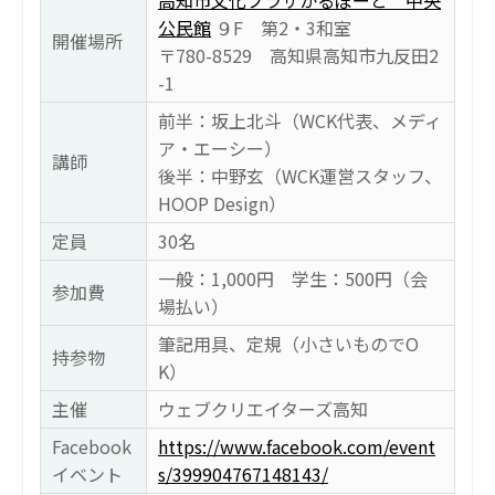
高知市文化プラザかるぽーと 中央
公民館
９F 第2・3和室
開催場所
〒780-8529 高知県高知市九反田2
-1
前半：坂上北斗（WCK代表、メディ
ア・エーシー）
講師
後半：中野玄（WCK運営スタッフ、
HOOP Design）
定員
30名
一般：1,000円 学生：500円（会
参加費
場払い）
筆記用具、定規（小さいものでO
持参物
K）
主催
ウェブクリエイターズ高知
Facebook
https://www.facebook.com/event
イベント
s/399904767148143/